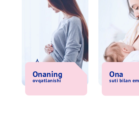
Onaning
Ona
ovqatlanishi
suti
bilan
em