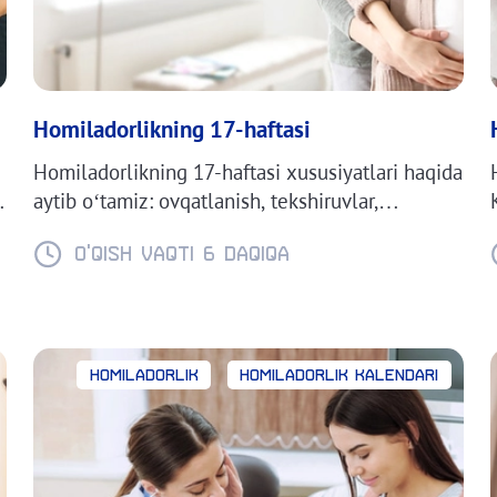
Homiladorlikning 17-haftasi
Homiladorlikning 17-haftasi xususiyatlari haqida
.
aytib o‘tamiz: ovqatlanish, tekshiruvlar,
homiladorlikning qiyinchiliklari.
O'QISH VAQTI 6 daqiqa
Homiladorlik
Homiladorlik kalendari