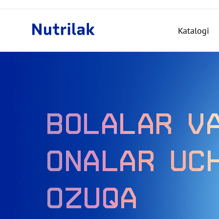
Katalogi
BOLALAR V
ONALAR UC
OZUQA