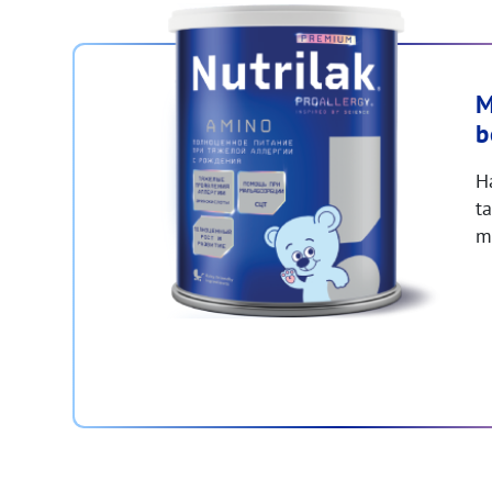
M
b
H
t
m