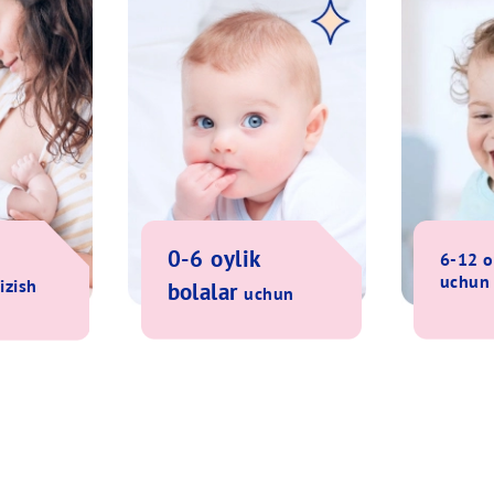
0-6
oylik
6-12
o
uchun
izish
bolalar
uchun