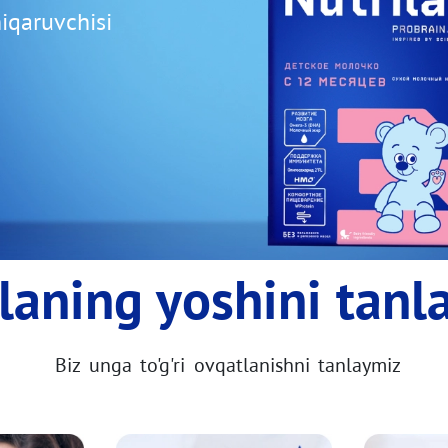
hiqaruvchisi
laning yoshini tanl
Biz unga to'g'ri ovqatlanishni tanlaymiz