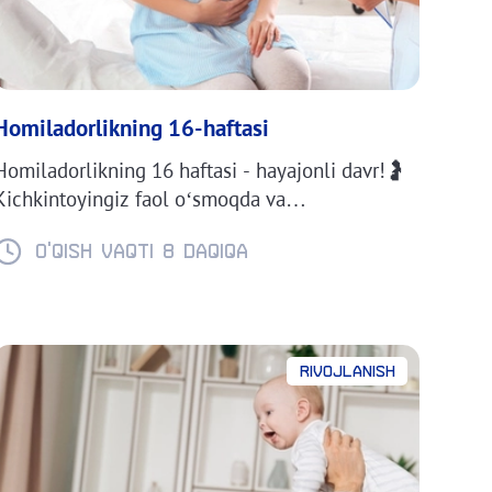
Homiladorlikning 16-haftasi
Homiladorlikning 16 haftasi - hayajonli davr!🤰
Kichkintoyingiz faol o‘smoqda va
rivojlanmoqda. Qorinning qanday o‘zgarishini,
chaqalog‘ingizning bo‘yi va vazni qanday
O'QISH VAQTI 8 daqiqa
ekanini bilib oling. kichkintoyning o‘lchamlari
va vaznini bilib oling.😊 16-hafta haqida batafsil
ma’lumotni bizning maqolamizda o‘qing!
Rivojlanish