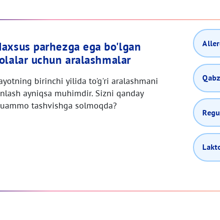
Alle
axsus parhezga ega bo'lgan
olalar uchun aralashmalar
Qabz
ayotning birinchi yilida to'g'ri aralashmani
anlash ayniqsa muhimdir. Sizni qanday
uammo tashvishga solmoqda?
Regur
Lakto