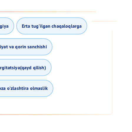
rgiya
Erta tug'ilgan chaqaloqlarga
iyat va qorin sanchishi
gitatsiya(qayd qilish)
za o'zlashtira olmaslik