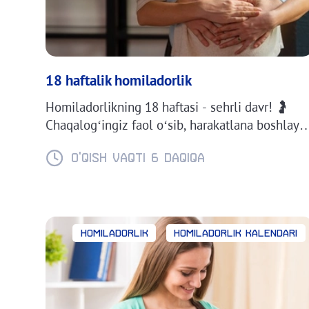
18 haftalik homiladorlik
Homiladorlikning 18 haftasi - sehrli davr! 🤰
Chaqalog‘ingiz faol o‘sib, harakatlana boshlaydi
Uning qanday rivojlanishini, og‘irligi va
o‘lchamlarini bilib oling. 😍 18-hafta
O'QISH VAQTI 6 daqiqa
xususiyatlari haqida batafsil maqolamizda
o‘qing!
Homiladorlik
Homiladorlik kalendari