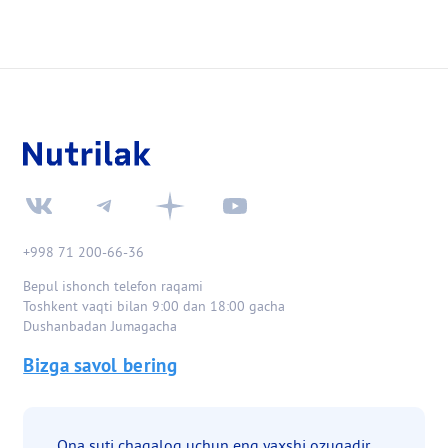
+998 71 200-66-36
Bepul ishonch telefon raqami
Toshkent vaqti bilan 9:00 dan 18:00 gacha
Dushanbadan Jumagacha
Bizga savol bering
Ona suti chaqaloq uchun eng yaxshi ozuqadir