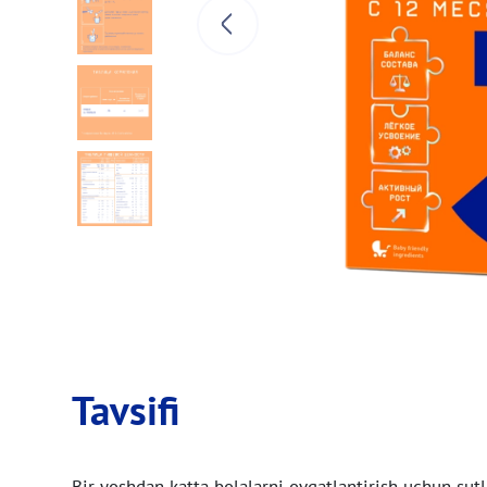
Tavsifi
Bir yoshdan katta bolalarni ovqatlantirish uchun sutl