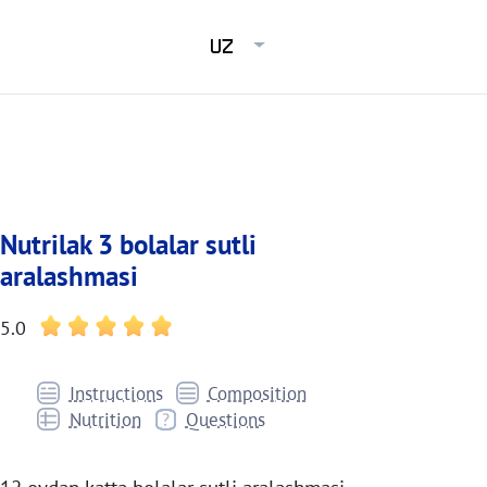
UZ
Nutrilak 3 bolalar sutli
aralashmasi
5.0
Instructions
Composition
Nutrition
Questions