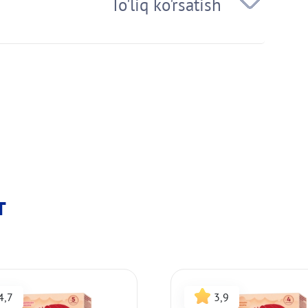
т
4,7
3,9