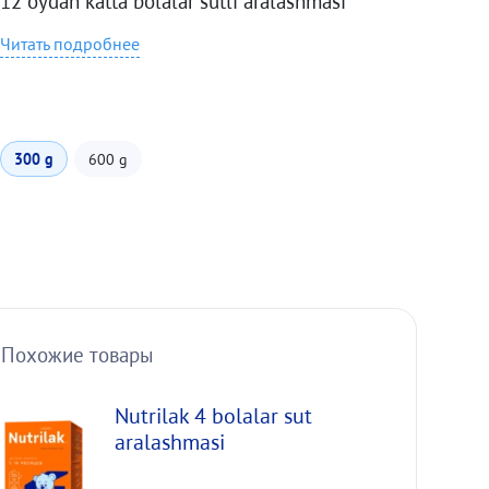
12 oydan katta bolalar sutli aralashmasi
Читать подробнее
300 g
600 g
Похожие товары
Nutrilak 4 bolalar sut
aralashmasi