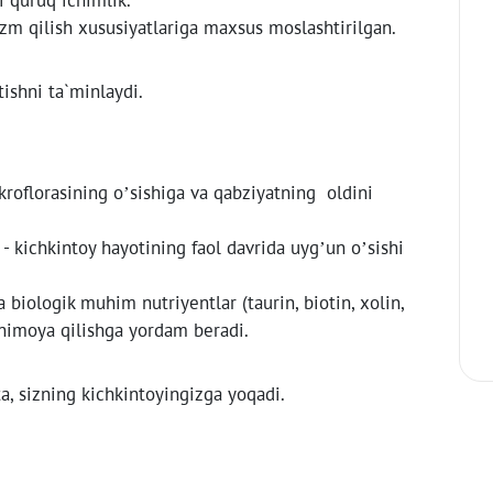
zm qilish xususiyatlariga maxsus moslashtirilgan.
ishni ta`minlaydi.
ikroflorasining o’sishiga va qabziyatning oldini
 kichkintoy hayotining faol davrida uyg’un o’sishi
 biologik muhim nutriyentlar (taurin, biotin, xolin,
n himoya qilishga yordam beradi.
ta, sizning kichkintoyingizga yoqadi.