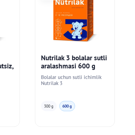
Nutrilak 3 bolalar sutli
tsiz,
aralashmasi 600 g
Bolalar uchun sutli ichimlik
Nutrilak 3
300 g
600 g