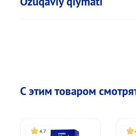
Ozuqaviy qiymati
С этим товаром смотря
4,7