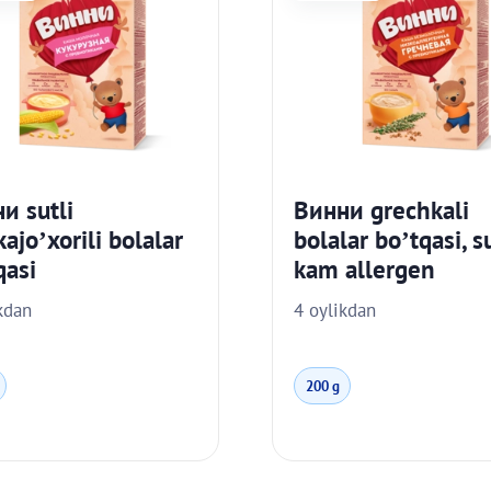
и sutli
Винни grechkali
ajo’xorili bolalar
bolalar bo’tqasi, su
qasi
kam allergen
kdan
4 oylikdan
200 g