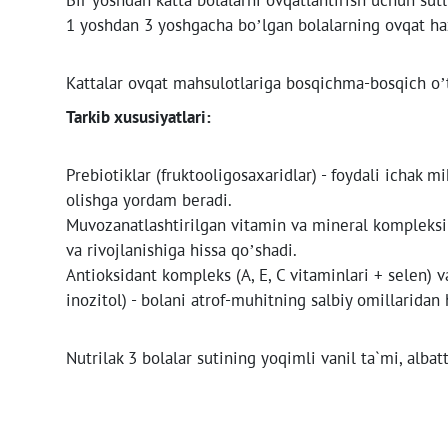
1 yoshdan 3 yoshgacha bo’lgan bolalarning ovqat ha
Kattalar ovqat mahsulotlariga bosqichma-bosqich o’t
Tarkib xususiyatlari:
Prebiotiklar (fruktooligosaxaridlar) - foydali ichak m
olishga yordam beradi.
Muvozanatlashtirilgan vitamin va mineral kompleksi -
va rivojlanishiga hissa qo’shadi.
Antioksidant kompleks (A, E, C vitaminlari + selen) va
inozitol) - bolani atrof-muhitning salbiy omillarida
Nutrilak 3 bolalar sutining yoqimli vanil ta`mi, albat