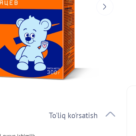
i quruq ichimlik.