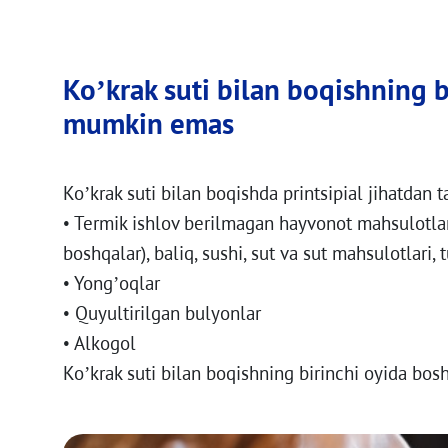
Ko’krak suti bilan boqishning b
mumkin emas
Ko’krak suti bilan boqishda printsipial jihatdan 
• Termik ishlov berilmagan hayvonot mahsulotlar
boshqalar), baliq, sushi, sut va sut mahsulotlari,
• Yong’oqlar
• Quyultirilgan bulyonlar
• Alkogol
Ko’krak suti bilan boqishning birinchi oyida bosh