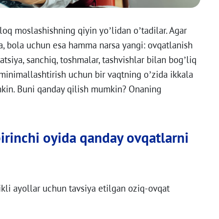
oq moslashishning qiyin yo’lidan o’tadilar. Agar
sa, bola uchun esa hamma narsa yangi: ovqatlanish
atsiya, sanchiq, toshmalar, tashvishlar bilan bog’liq
inimallashtirish uchun bir vaqtning o’zida ikkala
kin. Buni qanday qilish mumkin? Onaning
birinchi oyida qanday ovqatlarni
li ayollar uchun tavsiya etilgan oziq-ovqat