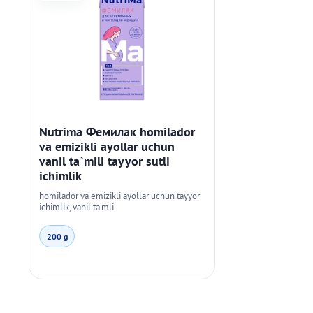
Nutrima Фемилак homilador
va emizikli ayollar uchun
vanil ta`mili tayyor sutli
ichimlik
homilador va emizikli ayollar uchun tayyor
ichimlik, vanil ta'mli
200 g