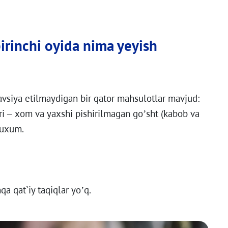
irinchi oyida nima yeyish
tavsiya etilmaydigan bir qator mahsulotlar mavjud:
i – xom va yaxshi pishirilmagan go’sht (kabob va
 tuxum.
qa qat`iy taqiqlar yo’q.