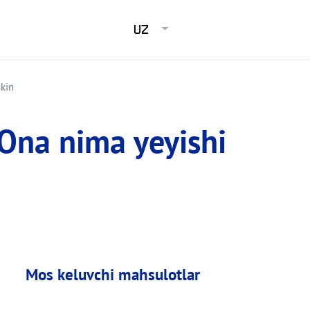
UZ
mkin
 Ona nima yeyishi
Mos keluvchi mahsulotlar