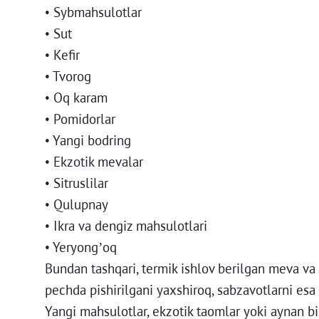
• Sybmahsulotlar
• Sut
• Kefir
• Tvorog
• Oq karam
• Pomidorlar
• Yangi bodring
• Ekzotik mevalar
• Sitruslilar
• Qulupnay
• Ikra va dengiz mahsulotlari
• Yeryong’oq
Bundan tashqari, termik ishlov berilgan meva va 
pechda pishirilgani yaxshiroq, sabzavotlarni esa 
Yangi mahsulotlar, ekzotik taomlar yoki aynan b