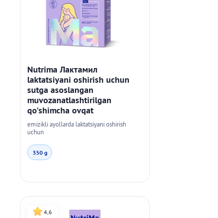
Nutrima Лактамил
laktatsiyani oshirish uchun
sutga asoslangan
muvozanatlashtirilgan
qo'shimcha ovqat
emizikli ayollarda laktatsiyani oshirish
uchun
350 g
4,6