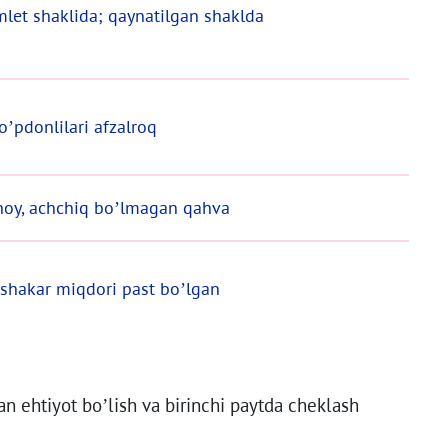
mlet shaklida; qaynatilgan shaklda
’pdonlilari afzalroq
choy, achchiq bo’lmagan qahva
 shakar miqdori past bo’lgan
n ehtiyot bo’lish va birinchi paytda cheklash