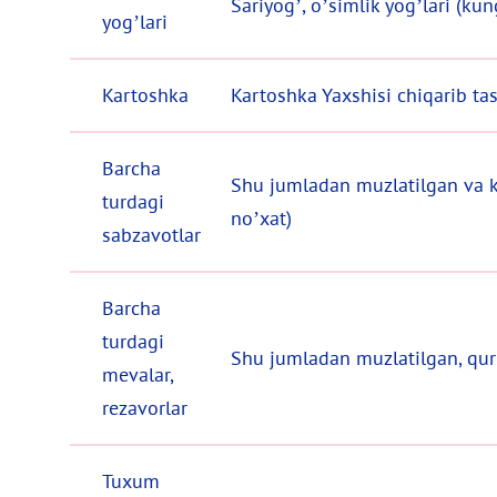
Sariyog’, o’simlik yog’lari (ku
yog’lari
Kartoshka
Kartoshka Yaxshisi chiqarib ta
Barcha
Shu jumladan muzlatilgan va k
turdagi
no’xat)
sabzavotlar
Barcha
turdagi
Shu jumladan muzlatilgan, qur
mevalar,
rezavorlar
Tuxum