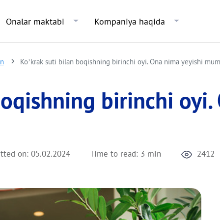
Skip to main content
Onalar maktabi
Kompaniya haqida
an
Ko’krak suti bilan boqishning birinchi oyi. Ona nima yeyishi mu
boqishning birinchi oyi.
tted on:
05.02.2024
Time to read:
3 min
2412