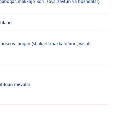
ngaboqar, makkajo’xori, soya, zaytun va boshqalar)
shlang
onservalangan (shakarli makkajo’xori, yashil
itilgan mevalar