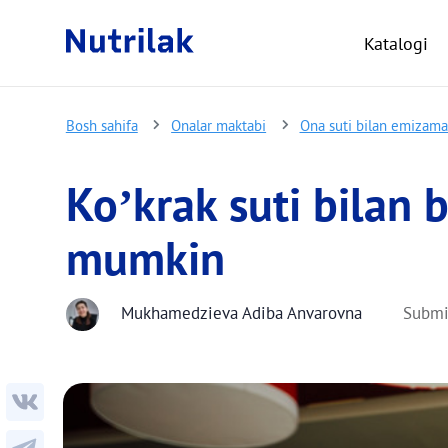
Katalogi
Bosh sahifa
Onalar maktabi
Ona suti bilan emizam
Ko’krak suti bilan 
mumkin
Mukhamedzieva Adiba Anvarovna
Submi