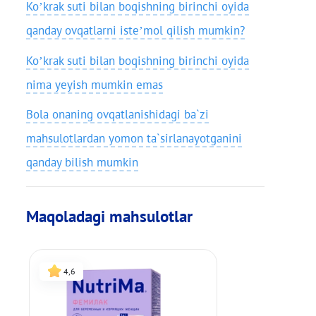
Ko’krak suti bilan boqishning birinchi oyida
qanday ovqatlarni iste’mol qilish mumkin?
Ko’krak suti bilan boqishning birinchi oyida
nima yeyish mumkin emas
Bola onaning ovqatlanishidagi ba`zi
mahsulotlardan yomon ta`sirlanayotganini
qanday bilish mumkin
Maqoladagi mahsulotlar
4,6