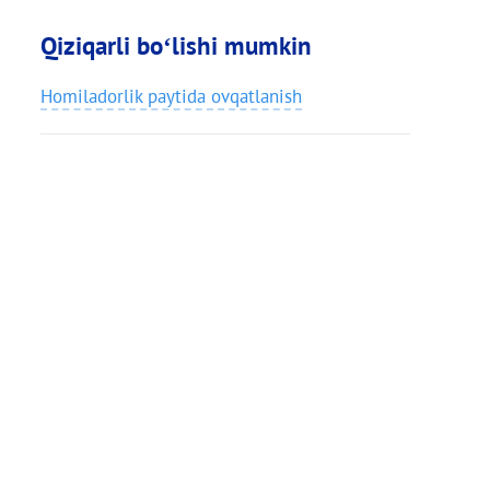
Qiziqarli bo‘lishi mumkin
Homiladorlik paytida ovqatlanish