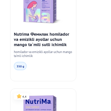
Nutrima Фемилак homilador
va emizikli ayollar uchun
mango ta`mili sutli ichimlik
homilador va emizikli ayollar uchun mango
ta'mli ichimlik
350 g
4,4