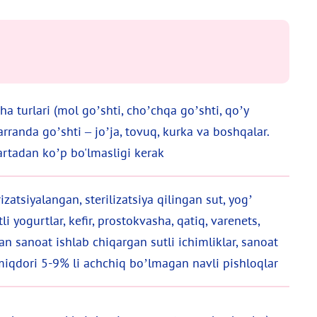
ha turlari (mol go’shti, cho’chqa go’shti, qo’y
rranda go’shti – jo’ja, tovuq, kurka va boshqalar.
rtadan ko’p bo'lmasligi kerak
zatsiyalangan, sterilizatsiya qilingan sut, yog’
i yogurtlar, kefir, prostokvasha, qatiq, varenets,
n sanoat ishlab chiqargan sutli ichimliklar, sanoat
miqdori 5-9% li achchiq bo’lmagan navli pishloqlar