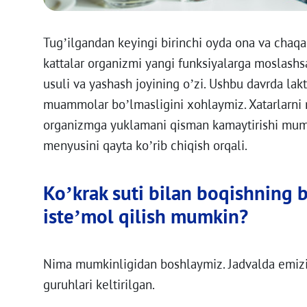
Tug’ilgandan keyingi birinchi oyda ona va chaqal
kattalar organizmi yangi funksiyalarga moslash
usuli va yashash joyining o’zi. Ushbu davrda lakt
muammolar bo’lmasligini xohlaymiz. Xatarlarni m
organizmga yuklamani qisman kamaytirishi mum
menyusini qayta ko’rib chiqish orqali.
Ko’krak suti bilan boqishning 
iste’mol qilish mumkin?
Nima mumkinligidan boshlaymiz. Jadvalda emizik
guruhlari keltirilgan.