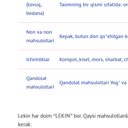
(tovuq,
Taomning bir qismi sifatida: o
bedana)
Non va non
Kepak, butun don qo’shilgan ko
mahsulotlari
Ichimliklar
Kompot, kisel, mors, sharbat, 
Qandolat
Qandolat mahsulotlari Yog’ va
mahsulotlari
Lekin har doim “LEKIN” bor. Qaysi mahsulotlarda
kerak: