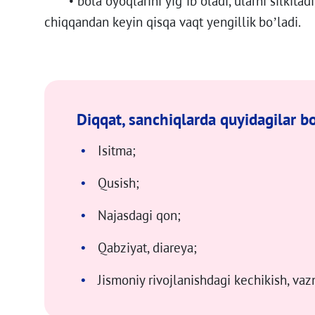
• bola oyoqlarini yig’ib oladi, ularni silkitadi,
chiqqandan keyin qisqa vaqt yengillik bo’ladi.
Diqqat, sanchiqlarda quyidagilar b
Isitma;
Qusish;
Najasdagi qon;
Qabziyat, diareya;
Jismoniy rivojlanishdagi kechikish, vazn