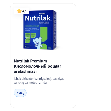
4,6
Nutrilak Premium
Кисломолочный bolalar
aralashmasi
ichak disbakteriozi (dysbioz), qabziyat,
sanchiq va meteorizmda
350 g