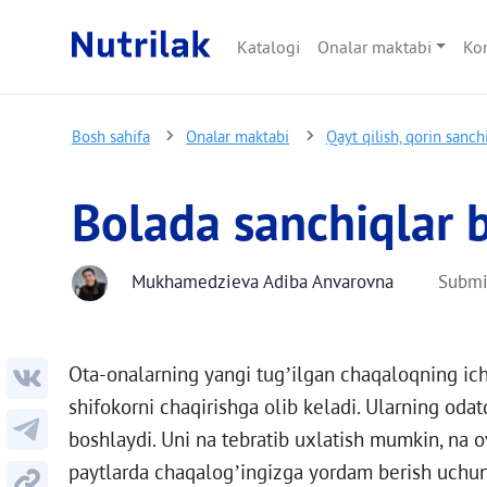
Katalogi
Onalar maktabi
Ko
Bosh sahifa
Onalar maktabi
Qayt qilish, qorin sanch
Bolada sanchiqlar 
Mukhamedzieva Adiba Anvarovna
Submi
Ota-onalarning yangi tug’ilgan chaqaloqning icha
shifokorni chaqirishga olib keladi. Ularning odat
boshlaydi. Uni na tebratib uxlatish mumkin, na o
paytlarda chaqalog’ingizga yordam berish uchun