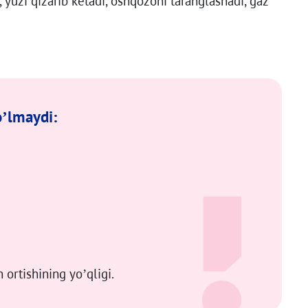
 yuzi qizarib ketadi, oshqozoni taranglashadi, gaz
o’lmaydi:
 ortishining yo’qligi.