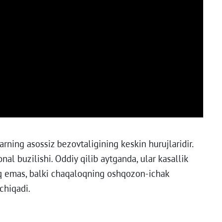
rning asossiz bezovtaligining keskin hurujlaridir.
al buzilishi. Oddiy qilib aytganda, ular kasallik
liq emas, balki chaqaloqning oshqozon-ichak
chiqadi.