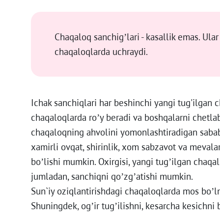
Chaqaloq sanchig’lari - kasallik emas. Ula
chaqaloqlarda uchraydi.
Ichak sanchiqlari har beshinchi yangi tug'ilgan
chaqaloqlarda ro’y beradi va boshqalarni chetla
chaqaloqning ahvolini yomonlashtiradigan sabab
xamirli ovqat, shirinlik, xom sabzavot va mevalar
bo’lishi mumkin. Oxirgisi, yangi tug’ilgan chaqalo
jumladan, sanchiqni qo’zg’atishi mumkin.
Sun`iy oziqlantirishdagi chaqaloqlarda mos bo’
Shuningdek, og’ir tug’ilishni, kesarcha kesichni