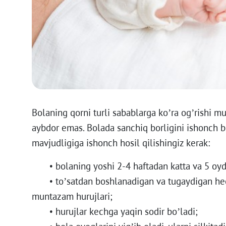
Bolaning qorni turli sabablarga ko’ra og’rishi 
aybdor emas. Bolada sanchiq borligini ishonch bi
mavjudligiga ishonch hosil qilishingiz kerak:
• bolaning yoshi 2-4 haftadan katta va 5 oyd
• to’satdan boshlanadigan va tugaydigan hech
muntazam hurujlari;
• hurujlar kechga yaqin sodir bo’ladi;