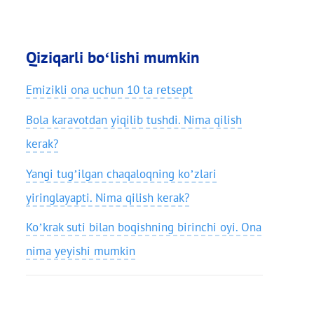
Qiziqarli bo‘lishi mumkin
Emizikli ona uchun 10 ta retsept
Bola karavotdan yiqilib tushdi. Nima qilish
kerak?
Yangi tug’ilgan chaqaloqning ko’zlari
yiringlayapti. Nima qilish kerak?
Ko’krak suti bilan boqishning birinchi oyi. Ona
nima yeyishi mumkin