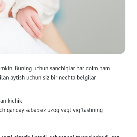
mumkin. Buning uchun sanchiqlar har doim ham
lan aytish uchun siz bir nechta belgilar
an kichik
 qanday sababsiz uzoq vaqt yig’lashning