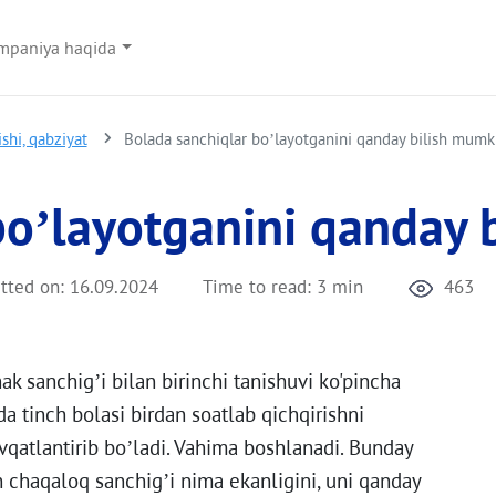
Skip to main content
mpaniya haqida
ishi, qabziyat
Bolada sanchiqlar bo’layotganini qanday bilish mumk
bo’layotganini qanday 
tted on:
16.09.2024
Time to read:
3 min
463
k sanchig’i bilan birinchi tanishuvi ko'pincha
da tinch bolasi birdan soatlab qichqirishni
vqatlantirib bo’ladi. Vahima boshlanadi. Bunday
 chaqaloq sanchig’i nima ekanligini, uni qanday