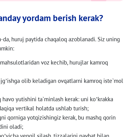
qanday yordam berish kerak?
-da, huruj paytida chaqaloq azoblanadi. Siz uning
umkin:
q mahsulotlaridan voz kechib, hurujlar kamroq
ijg’ishga olib keladigan ovqatlarni kamroq iste`mol
 havo yutishini ta`minlash kerak: uni ko’krakka
aqiqa vertikal holatda ushlab turish;
qni qorniga yotqizishingiz kerak, bu mashq qorin
ini oladi;
o’yicha yengil silash, tizzalarini navbat bilan