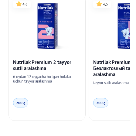
4,6
4,5
Nutrilak Premium 2 tayyor
Nutrilak Premium
sutli aralashma
Безлактозный tayyo
aralashma
6 oydan 12 oygacha bo'lgan bolalar
uchun tayyor aralashma
tayyor sutli aralashma
200 g
200 g