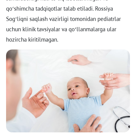
qo‘shimcha tadqiqotlar talab etiladi. Rossiya
Sog‘liqni saqlash vazirligi tomonidan pediatrlar
uchun klinik tavsiyalar va qo‘llanmalarga ular
hozircha kiritilmagan.