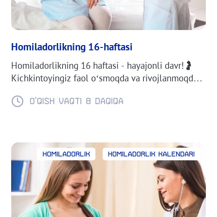
Homiladorlikning 16-haftasi
Homiladorlikning 16 haftasi - hayajonli davr!🤰
Kichkintoyingiz faol o‘smoqda va rivojlanmoqda.
Qorinning qanday o‘zgarishini, chaqalog‘ingizning
bo‘yi va vazni qanday ekanini bilib oling.
O'QISH VAQTI 8 daqiqa
kichkintoyning o‘lchamlari va vaznini bilib oling.
😊 16-hafta haqida batafsil ma’lumotni bizning
maqolamizda o‘qing!
Homiladorlik
Homiladorlik kalendari