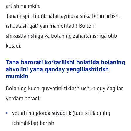
artish mumkin.
Tanani spirtli eritmalar, ayniqsa sirka bilan artish,
ishqalash qat’iyan man etiladi! Bu teri
shikastlanishiga va bolaning zaharlanishiga olib
keladi.
Tana harorati ko‘tarilishi holatida bolaning
ahvolini yana qanday yengillashtirish
mumkin
Bolaning kuch-quvvatini tiklash uchun quyidagilar
yordam beradi:
yetarli miqdorda suyuqlik (turli xildagi iliq
ichimliklar) berish