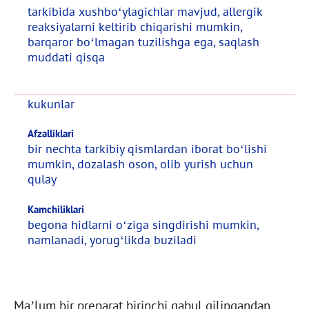
tarkibida xushbo‘ylagichlar mavjud, allergik
reaksiyalarni keltirib chiqarishi mumkin,
barqaror bo‘lmagan tuzilishga ega, saqlash
muddati qisqa
kukunlar
Afzalliklari
bir nechta tarkibiy qismlardan iborat bo‘lishi
mumkin, dozalash oson, olib yurish uchun
qulay
Kamchiliklari
begona hidlarni o‘ziga singdirishi mumkin,
namlanadi, yorug‘likda buziladi
Ma’lum bir preparat birinchi qabul qilingandan