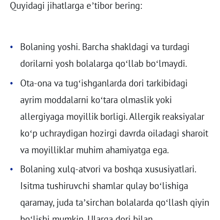
Quyidagi jihatlarga e’tibor bering:
Bolaning yoshi. Barcha shakldagi va turdagi
dorilarni yosh bolalarga qo‘llab bo‘lmaydi.
Ota-ona va tug‘ishganlarda dori tarkibidagi
ayrim moddalarni ko‘tara olmaslik yoki
allergiyaga moyillik borligi. Allergik reaksiyalar
ko‘p uchraydigan hozirgi davrda oiladagi sharoit
va moyilliklar muhim ahamiyatga ega.
Bolaning xulq-atvori va boshqa xususiyatlari.
Isitma tushiruvchi shamlar qulay bo‘lishiga
qaramay, juda ta’sirchan bolalarda qo‘llash qiyin
bo‘lishi mumkin. Ularga dori bilan