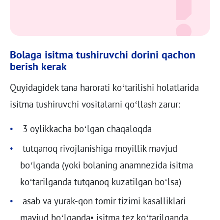
Bolaga isitma tushiruvchi dorini qachon
berish kerak
Quyidagidek tana harorati ko‘tarilishi holatlarida
isitma tushiruvchi vositalarni qo‘llash zarur:
3 oylikkacha bo‘lgan chaqaloqda
tutqanoq rivojlanishiga moyillik mavjud
bo‘lganda (yoki bolaning anamnezida isitma
ko‘tarilganda tutqanoq kuzatilgan bo‘lsa)
asab va yurak-qon tomir tizimi kasalliklari
mavjud bo‘lganda• isitma tez ko‘tarilganda