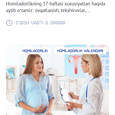
Homiladorlikning 17-haftasi xususiyatlari haqida
aytib o‘tamiz: ovqatlanish, tekshiruvlar,
homiladorlikning qiyinchiliklari.
O'QISH VAQTI 6 daqiqa
Homiladorlik
Homiladorlik kalendari