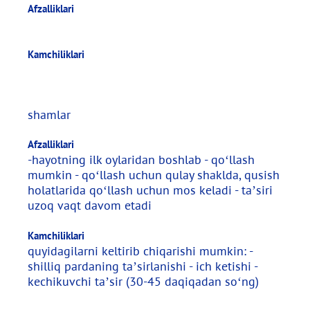
Afzalliklari
Kamchiliklari
shamlar
Afzalliklari
-hayotning ilk oylaridan boshlab - qo‘llash
mumkin - qo‘llash uchun qulay shaklda, qusish
holatlarida qo‘llash uchun mos keladi - ta’siri
uzoq vaqt davom etadi
Kamchiliklari
quyidagilarni keltirib chiqarishi mumkin: -
shilliq pardaning ta’sirlanishi - ich ketishi -
kechikuvchi ta’sir (30-45 daqiqadan so‘ng)