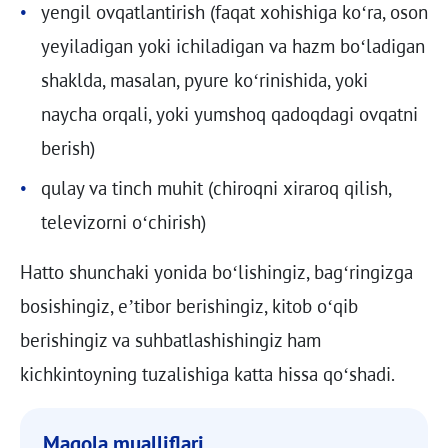
yengil ovqatlantirish (faqat xohishiga ko‘ra, oson
yeyiladigan yoki ichiladigan va hazm bo‘ladigan
shaklda, masalan, pyure ko‘rinishida, yoki
naycha orqali, yoki yumshoq qadoqdagi ovqatni
berish)
qulay va tinch muhit (chiroqni xiraroq qilish,
televizorni o‘chirish)
Hatto shunchaki yonida bo‘lishingiz, bag‘ringizga
bosishingiz, e’tibor berishingiz, kitob o‘qib
berishingiz va suhbatlashishingiz ham
kichkintoyning tuzalishiga katta hissa qo‘shadi.
Maqola mualliflari