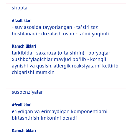
siroplar
Afzalliklari
- suv asosida tayyorlangan - ta’siri tez
boshlanadi - dozalash oson - ta’mi yoqimli
Kamchiliklari
tarkibida - saxaroza (o‘ta shirin) - bo‘yoqlar -
xushbo‘ylagichlar mavjud bo‘lib - ko‘ngil
aynishi va qusish, allergik reaksiyalarni keltirib
chiqarishi mumkin
suspenziyalar
Afzalliklari
eriydigan va erimaydigan komponentlarni
birlashtirish imkonini beradi
Kamchiliklari