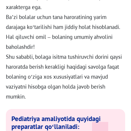
xarakterga ega.
Ba’zi bolalar uchun tana haroratining yarim
darajaga ko‘tarilishi ham jiddiy holat hisoblanadi.
Hal qiluvchi omil – bolaning umumiy ahvolini
baholashdir!
Shu sababli, bolaga isitma tushiruvchi dorini qaysi
haroratda berish kerakligi haqidagi savolga faqat
bolaning o‘ziga xos xususiyatlari va mavjud
vaziyatni hisobga olgan holda javob berish
mumkin.
Pediatriya amaliyotida quyidagi
preparatlar qo‘llaniladi: