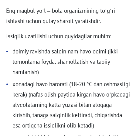
Eng maqbul yo‘l – bola organizmining to‘g‘ri
ishlashi uchun qulay sharoit yaratishdir.
Issiqlik uzatilishi uchun quyidagilar muhim:
doimiy ravishda salqin nam havo oqimi (ikki
tomonlama foyda: shamollatish va tabiiy
namlanish)
xonadagi havo harorati (18-20 °C dan oshmasligi
kerak) (nafas olish paytida kirgan havo o‘pkadagi
alveolalarning katta yuzasi bilan aloqaga
kirishib, tanaga salqinlik keltiradi, chiqarishda
esa ortiqcha issiqlikni olib ketadi)