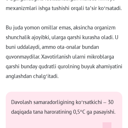
mexanizmlari ishga tushishi orqali ta’sir ko‘rsatadi.
Bu juda yomon omillar emas, aksincha organizm
shunchalik ajoyibki, ularga qarshi kurasha oladi. U
buni uddalaydi, ammo ota-onalar bundan
quvonmaydilar. Xavotirlanish ularni mikroblarga
qarshi bunday qudratli qurolning buyuk ahamiyatini
anglashdan chalg‘itadi.
Davolash samaradorligining ko‘rsatkichi – 30
daqiqada tana haroratining 0,5°C ga pasayishi.