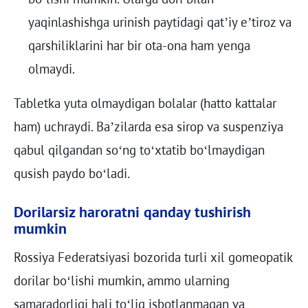
yaqinlashishga urinish paytidagi qat’iy e’tiroz va
qarshiliklarini har bir ota-ona ham yenga
olmaydi.
Tabletka yuta olmaydigan bolalar (hatto kattalar
ham) uchraydi. Ba’zilarda esa sirop va suspenziya
qabul qilgandan so‘ng to‘xtatib bo‘lmaydigan
qusish paydo bo‘ladi.
Dorilarsiz haroratni qanday tushirish
mumkin
Rossiya Federatsiyasi bozorida turli xil gomeopatik
dorilar bo‘lishi mumkin, ammo ularning
samaradorligi hali to‘liq isbotlanmagan va