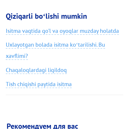
Qiziqarli bo‘lishi mumkin
Isitma vaqtida qo'l va oyoqlar muzday holatda
Uxlayotgan bolada isitma ko‘tarilishi. Bu
xavflimi?
Сhaqaloqlardagi liqildoq
Tish chiqishi paytida isitma
Рекомендуем для вас