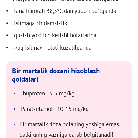
tana harorati 38,5°C dan yuqori bo‘lganda
isitmaga chidamsizlik
qusish yoki ich ketishi holatlarida
«oq isitma» holati kuzatilganda
Bir martalik dozani hisoblash
qoidalari
Ibuprofen - 3-5 mg/kg
Paratsetamol - 10-15 mg/kg
Bir martalik doza bolaning yoshiga emas,
balki uning vazniga qarab belgilanadi!