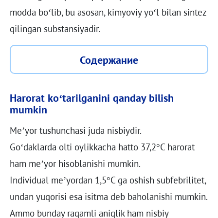
modda bo‘lib, bu asosan, kimyoviy yo‘l bilan sintez
qilingan substansiyadir.
Содержание
Harorat ko‘tarilganini qanday bilish
mumkin
Me’yor tushunchasi juda nisbiydir.
Go‘daklarda olti oylikkacha hatto 37,2°C harorat
ham me’yor hisoblanishi mumkin.
Individual me’yordan 1,5°C ga oshish subfebrilitet,
undan yuqorisi esa isitma deb baholanishi mumkin.
Ammo bunday raqamli aniqlik ham nisbiy