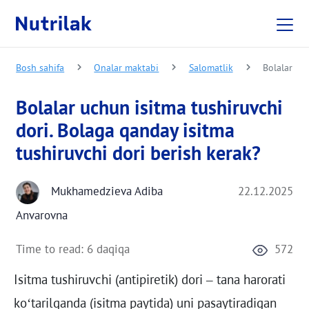
Skip to main content
Bosh sahifa
Onalar maktabi
Salomatlik
Bolalar uc
Bolalar uchun isitma tushiruvchi
dori. Bolaga qanday isitma
tushiruvchi dori berish kerak?
Mukhamedzieva Adiba
22.12.2025
Anvarovna
Time to read:
6 daqiqa
572
Isitma tushiruvchi (antipiretik) dori – tana harorati
ko‘tarilganda (isitma paytida) uni pasaytiradigan