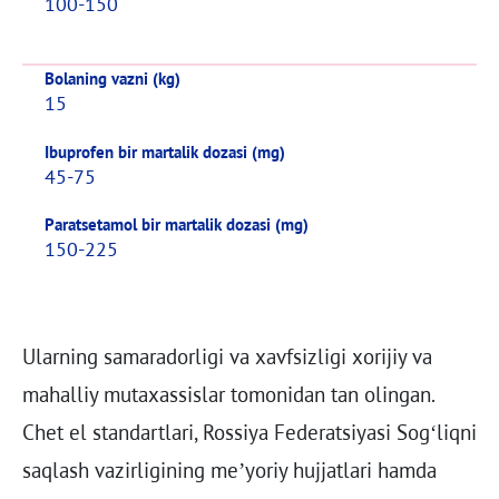
100-150
Bolaning vazni (kg)
15
Ibuprofen bir martalik dozasi (mg)
45-75
Paratsetamol bir martalik dozasi (mg)
150-225
Ularning samaradorligi va xavfsizligi xorijiy va
mahalliy mutaxassislar tomonidan tan olingan.
Chet el standartlari, Rossiya Federatsiyasi Sog‘liqni
saqlash vazirligining me’yoriy hujjatlari hamda