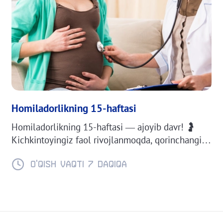
Homiladorlikning 15-haftasi
Homiladorlikning 15-haftasi — ajoyib davr! 🤰
Kichkintoyingiz faol rivojlanmoqda, qorinchangiz
esa kattalasha boshlaydi. Hozir
chaqalog‘ingizning bo‘yi va vazni qanday ekanini
O'QISH VAQTI 7 daqiqa
bilib oling. 😊 Homiladorlikning 15-haftasi haqida
batafsil ma’lumotni qiziqarli maqolamizda o‘qing!