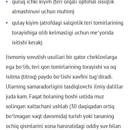
quruq ichki kiyim (teri orqali optimal issiqlik
almashinuvi uchun muhim)
qulay kiyim (atrofdagi salqinlik teri tomirlarining
torayishiga olib kelmasligi uchun me’yorida
isitishi kerak)
Jismoniy sovutish usullari bir qator cheklovlarga
ega bo‘lib, teri qon tomirlarining torayishi va oq
isitma (titroq) paydo bo‘lishi xavfini tug‘diradi.
Ularning samaradorligini tasdiqlovchi ilmiy dalillar
juda kam. Faqat bolaning boshi ustida muz
solingan xaltachani ushlab (30 daqiqadan ortiq
bo‘lmagan vaqt davomida) turish yoki tananing
ochiq qismlarini xona haroratidagi oddiy suv bilan