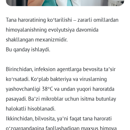
Tana haroratining ko‘tarilishi – zararli omillardan
himoyalanishning evolyutsiya davomida
shakllangan mexanizmidir.
Bu qanday ishlaydi.
Birinchidan, infeksion agentlarga bevosita ta’sir
ko‘rsatadi. Ko‘plab bakteriya va viruslarning
yashovchanligi 38°C va undan yuqori haroratda
pasayadi. Ba’zi mikroblar uchun isitma butunlay
halokatli hisoblanadi.
Ikkinchidan, bilvosita, ya’ni faqat tana harorati
o‘zgargandagina faollashadigan maxsus himoya