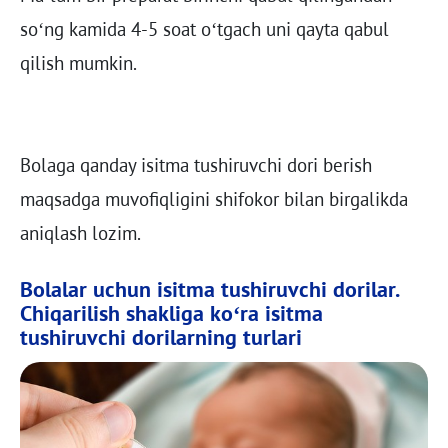
so‘ng kamida 4-5 soat o‘tgach uni qayta qabul
qilish mumkin.
Bolaga qanday isitma tushiruvchi dori berish
maqsadga muvofiqligini shifokor bilan birgalikda
aniqlash lozim.
Bolalar uchun isitma tushiruvchi dorilar.
Chiqarilish shakliga ko‘ra isitma
tushiruvchi dorilarning turlari