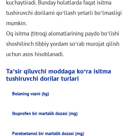
kuchaytiradi. Bunday holatlarda faqat isitma
tushiruvchi dorilarni qo‘llash yetarli bo‘lmasligi
mumkin.
Oq isitma (titroq) alomatlarining paydo bo‘lishi
shoshilinch tibbiy yordam so‘rab murojat qilish
uchun asos hisoblanadi.
Ta’sir qiluvchi moddaga ko‘ra isitma
tushiruvchi dorilar turlari
Bolaning vazni (kg)
Bolaning vazni (kg)
Ibuprofen bir martalik dozasi (mg)
Paratsetamol bir martalik dozasi (mg)
Ibuprofen bir martalik dozasi (mg)
Paratsetamol bir martalik dozasi (mg)