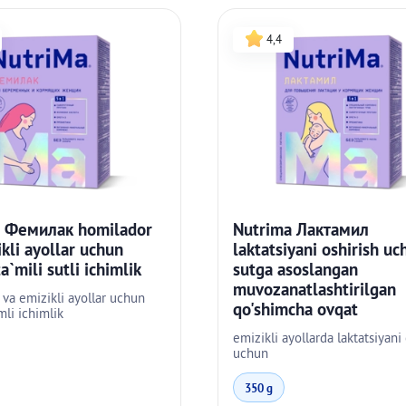
4,4
a Фемилак homilador
Nutrima Лактамил
kli ayollar uchun
laktatsiyani oshirish uc
`mili sutli ichimlik
sutga asoslangan
muvozanatlashtirilgan
va emizikli ayollar uchun
qo'shimcha ovqat
li ichimlik
emizikli ayollarda laktatsiyani
uchun
350 g