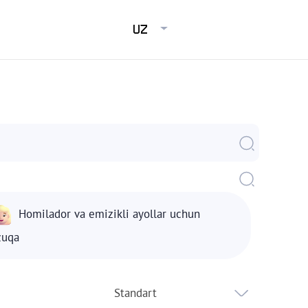
UZ
Homilador va emizikli ayollar uchun
zuqa
Standart