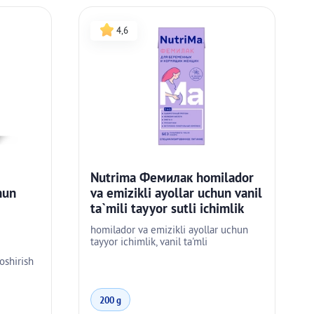
4,6
Nutrima Фемилак homilador
va emizikli ayollar uchun vanil
hun
ta`mili tayyor sutli ichimlik
homilador va emizikli ayollar uchun
tayyor ichimlik, vanil ta'mli
 oshirish
200 g