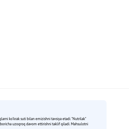
rni ko'krak suti bilan emizishni tavsiya etadi. "Nutrilak"
i boricha uzoqroq davom ettirishni taklif qiladi. Mahsulotni