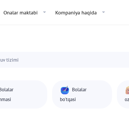
Skip to main content
Onalar maktabi
Kompaniya haqida
ruv tizimi
Bolalar
Bolalar
shmasi
bo'tqasi
o