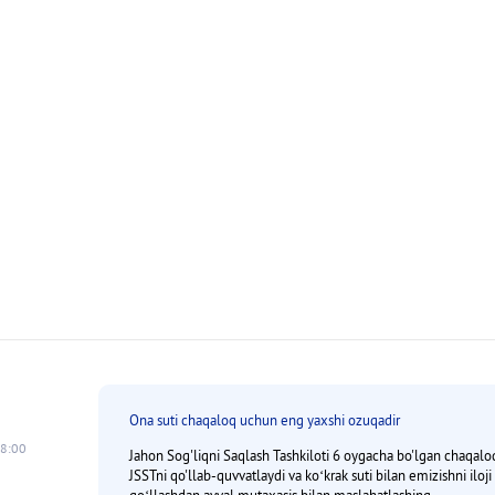
Ona suti chaqaloq uchun eng yaxshi ozuqadir
18:00
Jahon Sog'liqni Saqlash Tashkiloti 6 oygacha bo'lgan chaqaloqla
JSSTni qo'llab-quvvatlaydi va koʻkrak suti bilan emizishni iloj
qoʻllashdan avval mutaxasis bilan maslahatlashing.