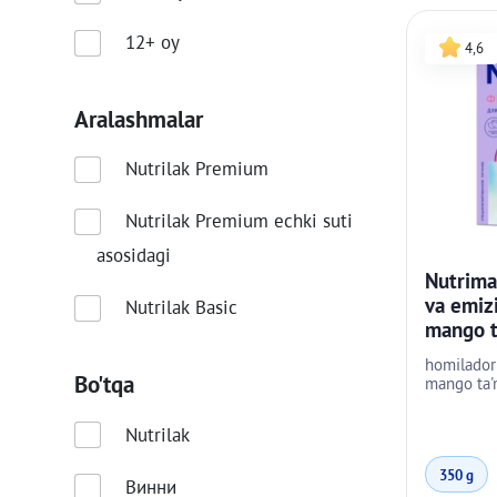
12+ oy
4,6
Аralashmalar
Nutrilak Premium
Nutrilak Premium echki suti
asosidagi
Nutrim
va emizi
Nutrilak Basic
mango ta
homilador 
Bo'tqa
mango ta'm
Nutrilak
350 g
Винни