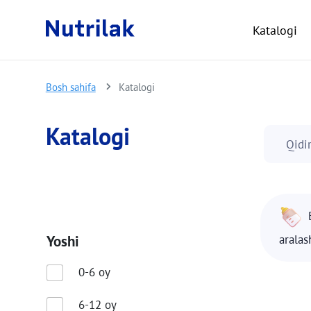
Katalogi
Bosh sahifa
Katalogi
Katalogi
Qidi
Yoshi
arala
0-6 oy
6-12 oy