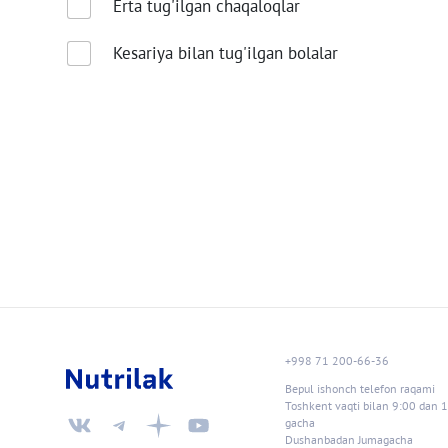
Erta tug'ilgan chaqaloqlar
Kesariya bilan tug'ilgan bolalar
+998 71 200-66-36
Bepul ishonch telefon raqami
Toshkent vaqti bilan 9:00 dan 
gacha
Dushanbadan Jumagacha