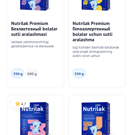
Nutrilak Premium
Nutrilak Premium
Безлактозный bolalar
Гипоаллергенный
sutli aralashmasi
bolalar uchun sutli
aralashma
laktaza yetishmovchiligi,
galaktozemiya va diareyada
tug'ilishdan boshlab bolalarda
oziq-ovqat allergiyasining
oldini olish uchun
350 g
600 g
350 g
4,7