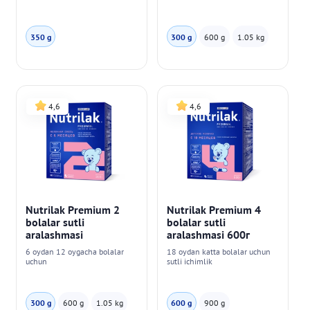
350 g
300 g
600 g
1.05 kg
4,6
4,6
Nutrilak Premium 2
Nutrilak Premium 4
bolalar sutli
bolalar sutli
aralashmasi
aralashmasi 600г
6 oydan 12 oygacha bolalar
18 oydan katta bolalar uchun
uchun
sutli ichimlik
300 g
600 g
1.05 kg
600 g
900 g