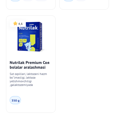
4,6
Nutrilak Premium Соя
bolalar aralashmasi
Sut oqsillari, laktozani hazm
bo’lmasligi, laktaza
yetishmovchiligi
,galaktozemiyada
350 g