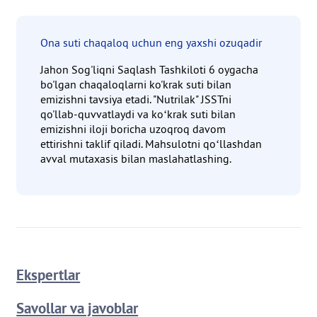
Ona suti chaqaloq uchun eng yaxshi ozuqadir
Jahon Sog'liqni Saqlash Tashkiloti 6 oygacha
bo'lgan chaqaloqlarni ko'krak suti bilan
emizishni tavsiya etadi. "Nutrilak" JSSTni
qo'llab-quvvatlaydi va koʻkrak suti bilan
emizishni iloji boricha uzoqroq davom
ettirishni taklif qiladi. Mahsulotni qoʻllashdan
avval mutaxasis bilan maslahatlashing.
Ekspertlar
Savollar va javoblar