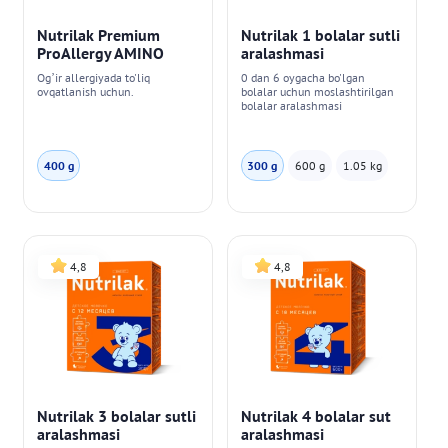
Nutrilak Premium
Nutrilak 1 bolalar sutli
ProAllergy AMINO
aralashmasi
Og’ir allergiyada to'liq
0 dan 6 oygacha bo'lgan
ovqatlanish uchun.
bolalar uchun moslashtirilgan
bolalar aralashmasi
400 g
300 g
600 g
1.05 kg
4,8
4,8
Nutrilak 3 bolalar sutli
Nutrilak 4 bolalar sut
aralashmasi
aralashmasi