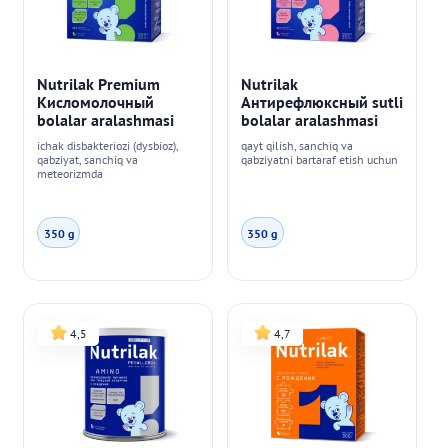
Nutrilak Premium
Nutrilak
Кисломолочный
Антирефлюксный sutli
bolalar aralashmasi
bolalar aralashmasi
ichak disbakteriozi (dysbioz),
qayt qilish, sanchiq va
qabziyat, sanchiq va
qabziyatni bartaraf etish uchun
meteorizmda
350 g
350 g
4,5
4,7