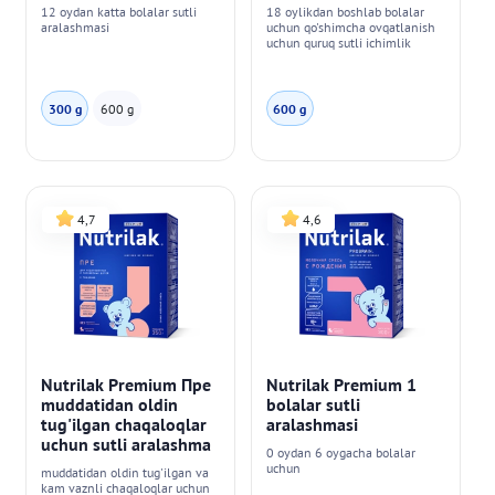
12 oydan katta bolalar sutli
18 oylikdan boshlab bolalar
aralashmasi
uchun qo'shimcha ovqatlanish
uchun quruq sutli ichimlik
300 g
600 g
600 g
4,7
4,6
Nutrilak Premium Пре
Nutrilak Premium 1
muddatidan oldin
bolalar sutli
tug'ilgan chaqaloqlar
aralashmasi
uchun sutli aralashma
0 oydan 6 oygacha bolalar
uchun
muddatidan oldin tug'ilgan va
kam vaznli chaqaloqlar uchun