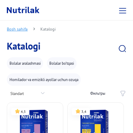
Skip to main content
Bosh sahifa
Katalogi
Katalogi
Bolalar aralashmasi
Bolalar bo'tqasi
Homilador va emizikli ayollar uchun ozuqa
Фильтры
Standart
4,5
3,4