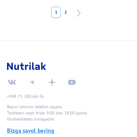
Pagination
Next page
Last page
1
2
+998 71 200-66-36
Bepul ishonch telefon raqami
Toshkent vaqti bilan 9:00 dan 18:00 gacha
Dushanbadan Jumagacha
Bizga savol bering