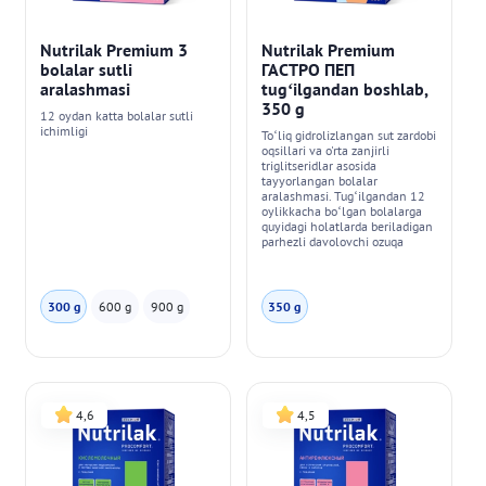
Nutrilak Premium 3
Nutrilak Premium
bolalar sutli
ГАСТРО ПЕП
aralashmasi
tug‘ilgandan boshlab,
350 g
12 oydan katta bolalar sutli
ichimligi
To‘liq gidrolizlangan sut zardobi
oqsillari va o'rta zanjirli
triglitseridlar asosida
tayyorlangan bolalar
aralashmasi. Tug‘ilgandan 12
oylikkacha bo‘lgan bolalarga
quyidagi holatlarda beriladigan
parhezli davolovchi ozuqa
300 g
600 g
900 g
350 g
4,6
4,5