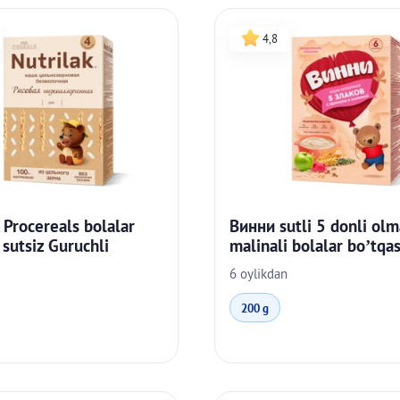
4,8
 Procereals bolalar
Винни sutli 5 donli olm
 sutsiz Guruchli
malinali bolalar bo’tqas
6 oylikdan
200 g