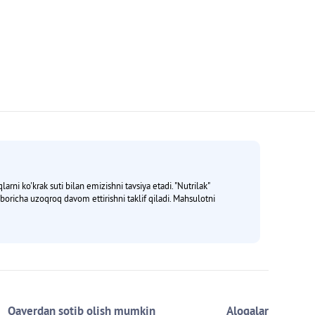
Next page
rni ko'krak suti bilan emizishni tavsiya etadi. "Nutrilak"
i boricha uzoqroq davom ettirishni taklif qiladi. Mahsulotni
Qayerdan sotib olish mumkin
Aloqalar