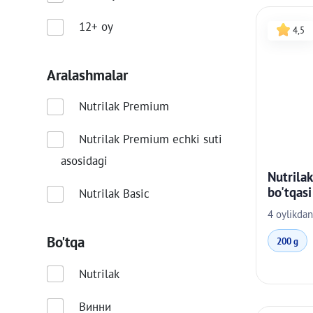
12+ oy
4,5
Аralashmalar
Nutrilak Premium
Nutrilak Premium echki suti
asosidagi
Nutrilak
bo'tqasi
Nutrilak Basic
4 oylikdan
Bo'tqa
200 g
Nutrilak
Винни