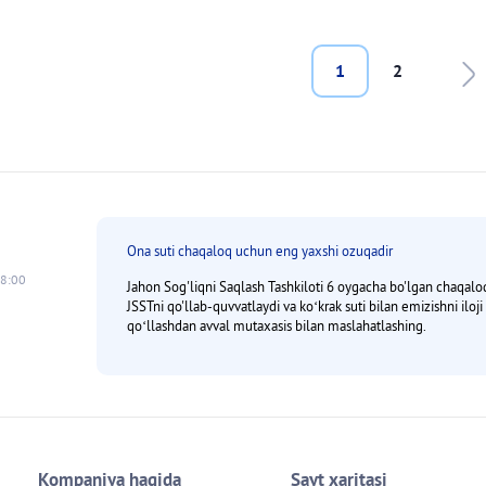
tion
Last page
1
2
Ona suti chaqaloq uchun eng yaxshi ozuqadir
18:00
Jahon Sog'liqni Saqlash Tashkiloti 6 oygacha bo'lgan chaqaloqla
JSSTni qo'llab-quvvatlaydi va koʻkrak suti bilan emizishni iloj
qoʻllashdan avval mutaxasis bilan maslahatlashing.
Kompaniya haqida
Sayt xaritasi