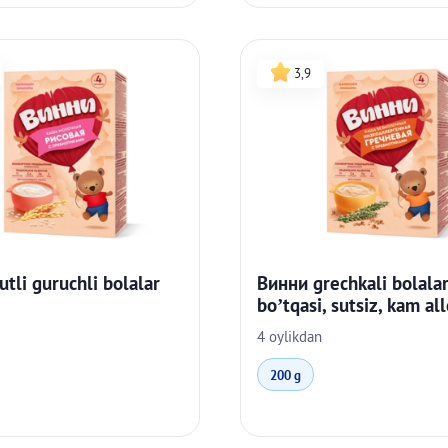
3,9
tli guruchli bolalar
Винни grechkali bolala
bo’tqasi, sutsiz, kam al
4 oylikdan
200 g