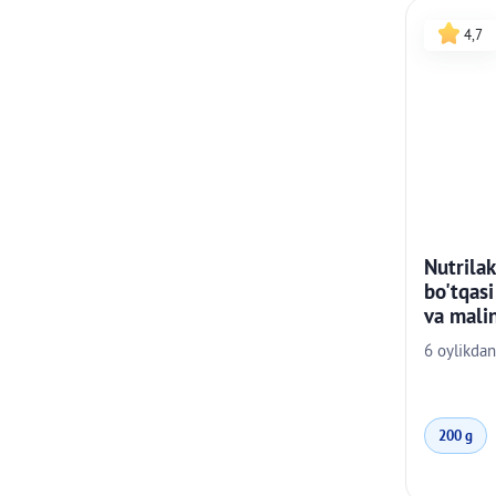
4,7
Nutrilak
bo'tqasi
va malin
6 oylikdan
200 g