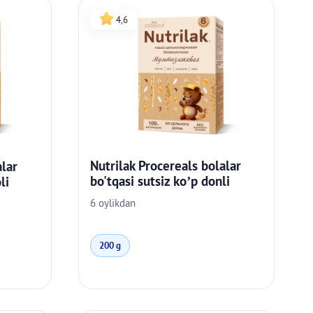
4,6
Nutrilak Procereals bolalar
alar
bo'tqasi sutsiz ko’p donli
li
6 oylikdan
200 g