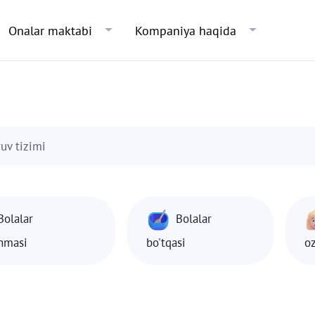
Skip to main content
Onalar maktabi
Kompaniya haqida
ruv tizimi
Bolalar
Bolalar
shmasi
bo'tqasi
o