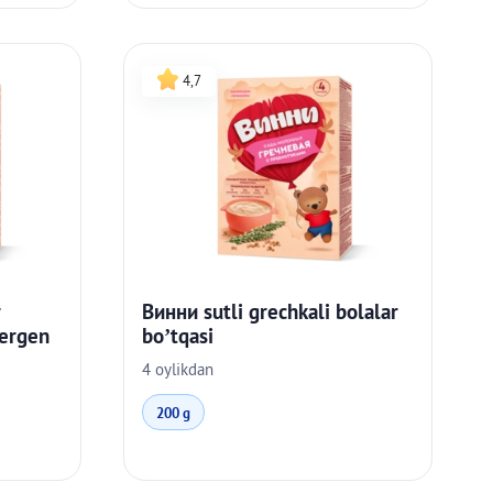
4,7
Винни sutli grechkali bolalar
r
bo’tqasi
lergen
4 oylikdan
200 g