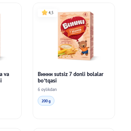
4,5
Винни sutsiz 7 donli bolalar
a va
bo’tqasi
i
6 oylikdan
200 g