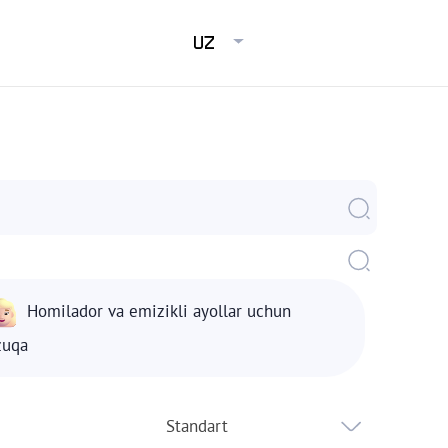
UZ
Homilador va emizikli ayollar uchun
zuqa
Standart