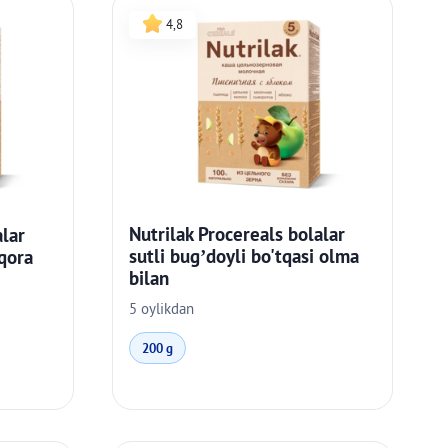
4,8
Nutrilak Procereals bolalar
alar
sutli bug’doyli bo'tqasi olma
 qora
bilan
5 oylikdan
200 g