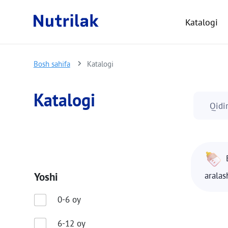
Katalogi
Bosh sahifa
Katalogi
Katalogi
Qidi
Yoshi
arala
0-6 oy
6-12 oy