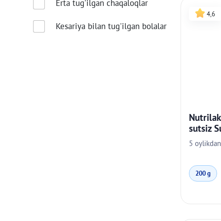
Erta tug'ilgan chaqaloqlar
4,6
Kesariya bilan tug'ilgan bolalar
Nutrilak
sutsiz S
5 oylikdan
200 g