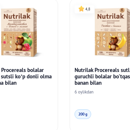
4,8
 Procereals bolalar
Nutrilak Procereals sutl
 sutsli ko’p donli olma
guruchli bolalar bo'tqas
a bilan
banan bilan
6 oylikdan
200 g