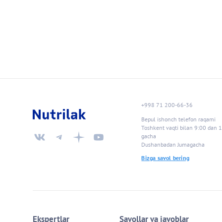
Pagina
+998 71 200-66-36
Bepul ishonch telefon raqami
Toshkent vaqti bilan 9:00 dan 
gacha
Dushanbadan Jumagacha
Bizga savol bering
Ekspertlar
Savollar va javoblar