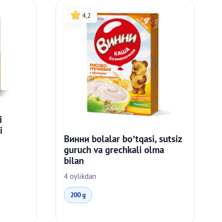
4,2
i
i
Винни bolalar bo’tqasi, sutsiz
guruch va grechkali olma
bilan
4 oylikdan
200 g