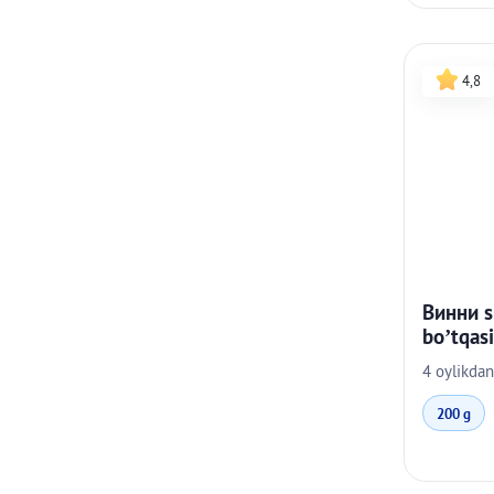
4,8
Винни su
bo’tqasi
4 oylikdan
200 g