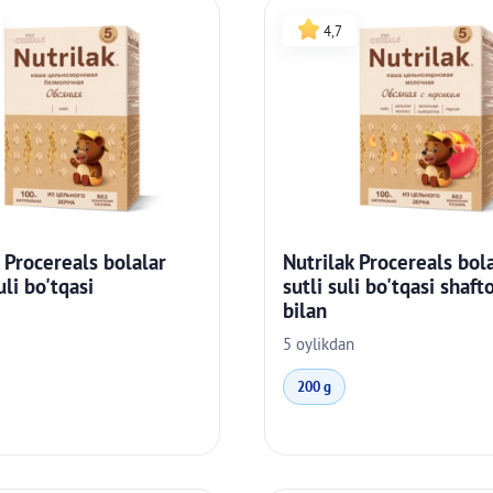
4,7
 Procereals bolalar
Nutrilak Procereals bol
uli bo'tqasi
sutli suli bo'tqasi shafto
bilan
5 oylikdan
200 g