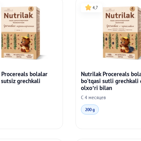
4,7
 Procereals bolalar
Nutrilak Procereals bol
 sutsiz grechkali
bo'tqasi sutli grechkali
olxo’ri bilan
С 4 месяцев
200 g