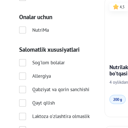
4,5
Onalar uchun
NutriMa
Salomatlik xususiyatlari
Sog'lom bolalar
Nutrilak
bo'tqasi
Allergiya
4 oylikdan
Qabziyat va qorin sanchishi
200 g
Qayt qilish
Laktoza o'zlashtira olmaslik