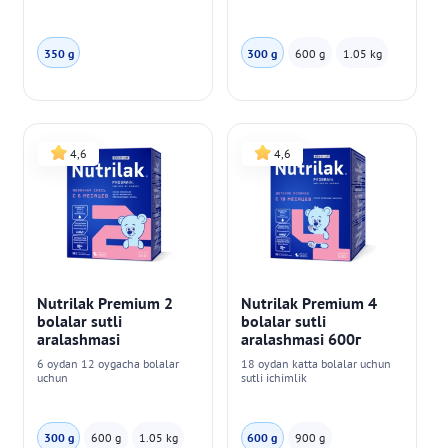
350 g
300 g
600 g
1.05 kg
4,6
4,6
Nutrilak Premium 2
Nutrilak Premium 4
bolalar sutli
bolalar sutli
aralashmasi
aralashmasi 600г
6 oydan 12 oygacha bolalar
18 oydan katta bolalar uchun
uchun
sutli ichimlik
300 g
600 g
1.05 kg
600 g
900 g