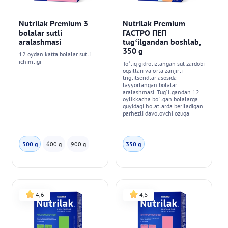
Nutrilak Premium 3
Nutrilak Premium
bolalar sutli
ГАСТРО ПЕП
aralashmasi
tug‘ilgandan boshlab,
350 g
12 oydan katta bolalar sutli
ichimligi
To‘liq gidrolizlangan sut zardobi
oqsillari va o'rta zanjirli
triglitseridlar asosida
tayyorlangan bolalar
aralashmasi. Tug‘ilgandan 12
oylikkacha bo‘lgan bolalarga
quyidagi holatlarda beriladigan
parhezli davolovchi ozuqa
300 g
600 g
900 g
350 g
4,6
4,5