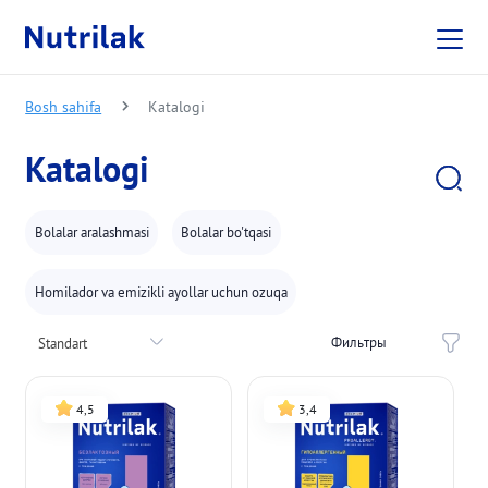
Skip to main content
Bosh sahifa
Katalogi
Katalogi
Bolalar aralashmasi
Bolalar bo'tqasi
Homilador va emizikli ayollar uchun ozuqa
Фильтры
Standart
4,5
3,4