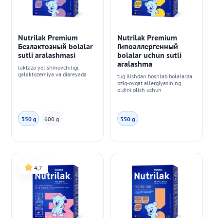
Nutrilak Premium
Nutrilak Premium
Безлактозный bolalar
Гипоаллергенный
sutli aralashmasi
bolalar uchun sutli
aralashma
laktaza yetishmovchiligi,
galaktozemiya va diareyada
tug'ilishdan boshlab bolalarda
oziq-ovqat allergiyasining
oldini olish uchun
350 g
600 g
350 g
4,7