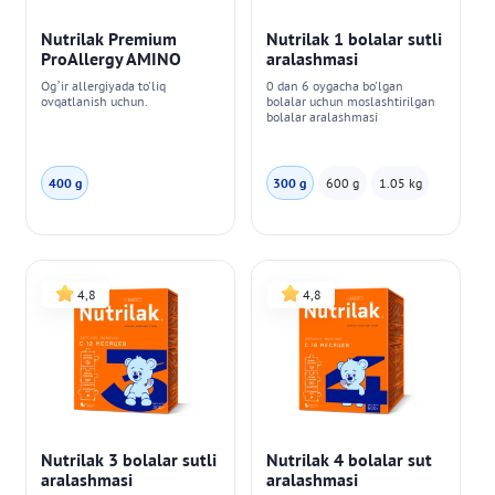
Nutrilak Premium
Nutrilak 1 bolalar sutli
ProAllergy AMINO
aralashmasi
Og’ir allergiyada to'liq
0 dan 6 oygacha bo'lgan
ovqatlanish uchun.
bolalar uchun moslashtirilgan
bolalar aralashmasi
400 g
300 g
600 g
1.05 kg
4,8
4,8
Nutrilak 3 bolalar sutli
Nutrilak 4 bolalar sut
aralashmasi
aralashmasi