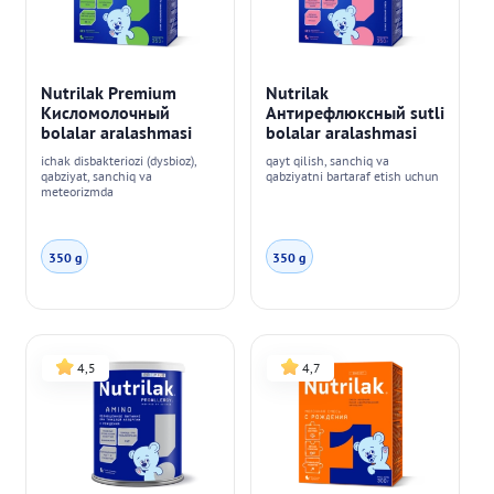
Nutrilak Premium
Nutrilak
Кисломолочный
Антирефлюксный sutli
bolalar aralashmasi
bolalar aralashmasi
ichak disbakteriozi (dysbioz),
qayt qilish, sanchiq va
qabziyat, sanchiq va
qabziyatni bartaraf etish uchun
meteorizmda
350 g
350 g
4,5
4,7