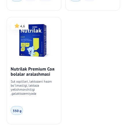
4,6
Nutrilak Premium Соя
bolalar aralashmasi
Sut oqsillari, laktozani hazm
bo’lmasligi, laktaza
yetishmovchiligi
,galaktozemiyada
350 g