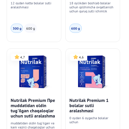
12 oydan katta bolalar sutli
18 oylikdan boshlab bolalar
aralashmasi
uchun qo'shimcha ovqatlanish
uchun quruq sutli ichimlik
300 g
600 g
600 g
4,7
4,6
Nutrilak Premium Пре
Nutrilak Premium 1
muddatidan oldin
bolalar sutli
tug'ilgan chaqaloqlar
aralashmasi
uchun sutli aralashma
0 oydan 6 oygacha bolalar
uchun
muddatidan oldin tug'ilgan va
kam vaznli chaqaloqlar uchun