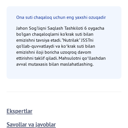
Ona suti chaqaloq uchun eng yaxshi ozuqadir
Jahon Sog'liqni Saqlash Tashkiloti 6 oygacha
bo'lgan chaqaloqlarni ko'krak suti bilan
emizishni tavsiya etadi. "Nutrilak" JSSTni
qo'llab-quvvatlaydi va koʻkrak suti bilan
emizishni iloji boricha uzoqroq davom
ettirishni taklif qiladi. Mahsulotni qoʻllashdan
avval mutaxasis bilan maslahatlashing.
Ekspertlar
Savollar va javoblar