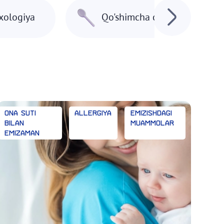
ixologiya
Qo'shimcha ovqat
Ona suti
Allergiya
Emizishdagi
bilan
muammolar
emizaman