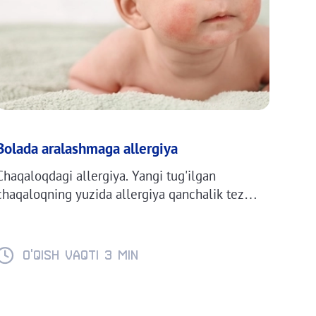
Bolada aralashmaga allergiya
Сhaqaloqdagi allergiya. Yangi tug'ilgan
chaqaloqning yuzida allergiya qanchalik tez
namoyon bo'ladi? Kichkintoydagi aralashmaga
allergiya anatomik sabablarga yoki noto'g'ri
ovqatlanish iste'moliga bog'liq. Diatez
O'QISH VAQTI 3 min
alomatlari.