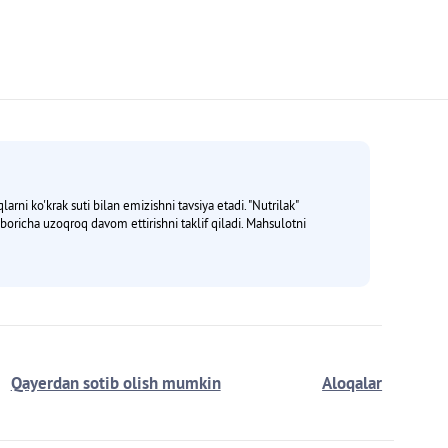
rni ko'krak suti bilan emizishni tavsiya etadi. "Nutrilak"
i boricha uzoqroq davom ettirishni taklif qiladi. Mahsulotni
Qayerdan sotib olish mumkin
Aloqalar