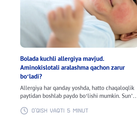
Bolada kuchli allergiya mavjud.
Aminokislotali aralashma qachon zarur
bo‘ladi?
Allergiya har qanday yoshda, hatto chaqaloqlik
paytidan boshlab paydo bo‘lishi mumkin. Sun’iy
oziqlantirishda bo‘lgan bolalarda uning
rivojlanish xavfi yuqoriroq, chunki sutli
O'QISH VAQTI 5 minut
aralashmaning asosini sigir yoki echki suti
tashkil etadi, bu esa eng keng tarqalgan
Pagination
allergen hisoblanadi.