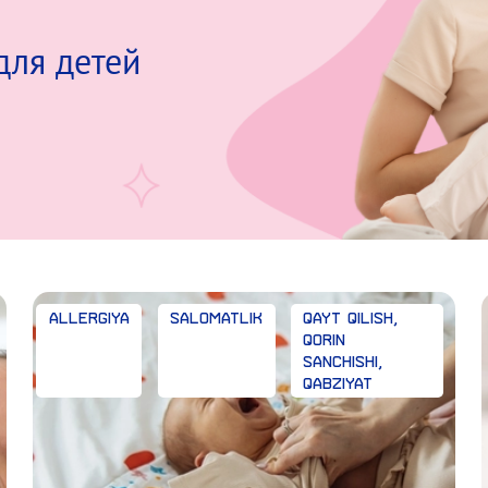
для детей
Allergiya
Salomatlik
Qayt qilish,
qorin
sanchishi,
qabziyat