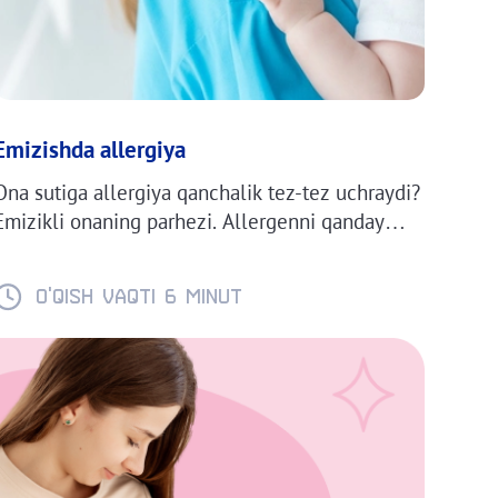
Emizishda allergiya
Ona sutiga allergiya qanchalik tez-tez uchraydi?
Emizikli onaning parhezi. Allergenni qanday
aniqlash mumkin? Agar parhez yordam bermasa,
nima qilish kerak?
O'QISH VAQTI 6 minut