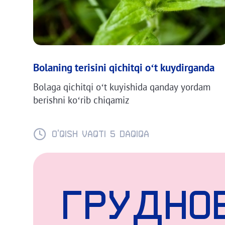
Bolaning terisini qichitqi o‘t kuydirganda
Bolaga qichitqi o‘t kuyishida qanday yordam
berishni ko‘rib chiqamiz
O'QISH VAQTI 5 daqiqa
Грудно