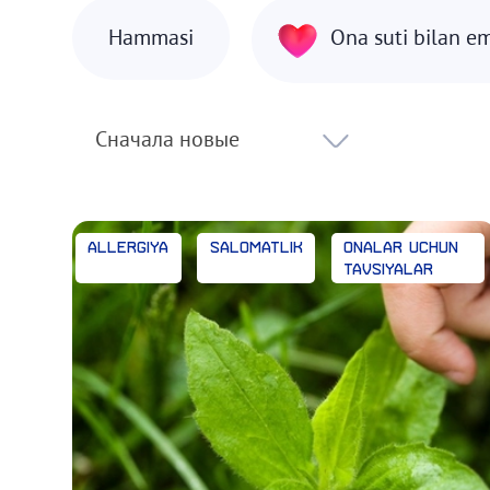
Hammasi
Ona suti bilan 
Сначала новые
Allergiya
Salomatlik
Onalar uchun
tavsiyalar