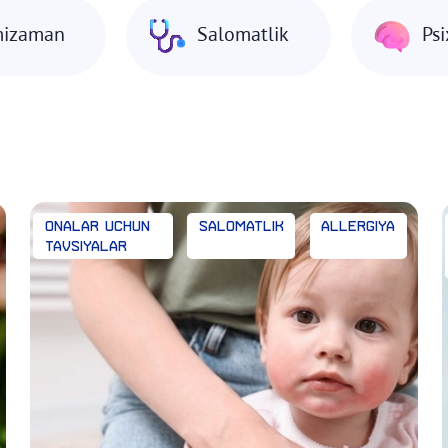
emizaman
Salomatlik
Ps
Onalar uchun
Salomatlik
Allergiya
tavsiyalar