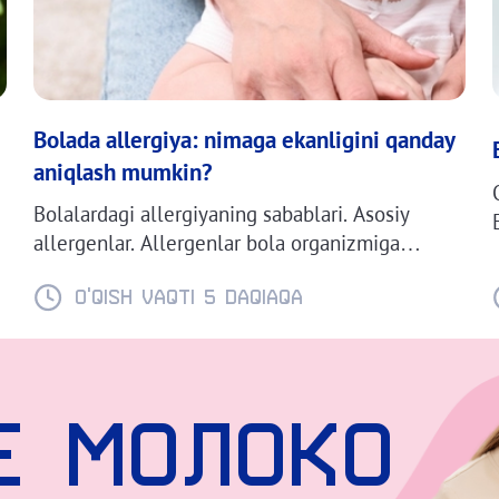
Bolada allergiya: nimaga ekanligini qanday
aniqlash mumkin?
Bolalardagi allergiyaning sabablari. Asosiy
allergenlar. Allergenlar bola organizmiga
qanday tushishi mumkin?
O'QISH VAQTI 5 daqiaqa
е молоко