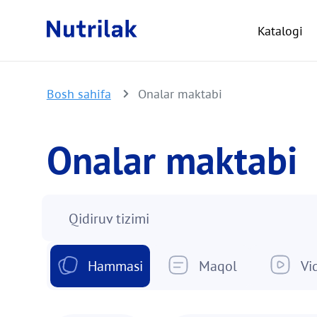
Katalogi
Bosh sahifa
Onalar maktabi
Onalar maktabi
Qidiruv tizimi
Hammasi
Maqol
Vi