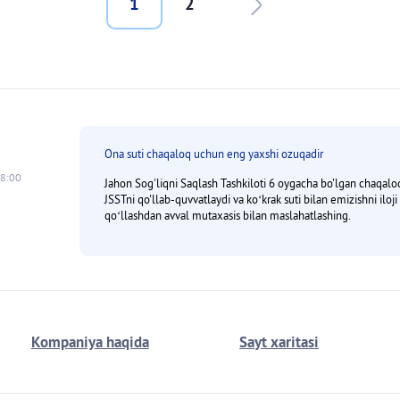
Next page
bermaslik kerak?
Last page
1
2
Ona suti chaqaloq uchun eng yaxshi ozuqadir
18:00
Jahon Sog'liqni Saqlash Tashkiloti 6 oygacha bo'lgan chaqaloqla
JSSTni qo'llab-quvvatlaydi va koʻkrak suti bilan emizishni iloj
qoʻllashdan avval mutaxasis bilan maslahatlashing.
Kompaniya haqida
Sayt xaritasi