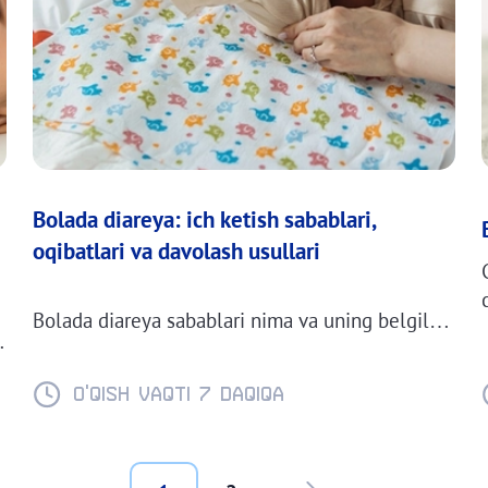
Bolada diareya: ich ketish sabablari,
oqibatlari va davolash usullari
Bolada diareya sabablari nima va uning belgilari
qanday. Bolalarda diareya bo‘lganda qanday
vositalardan foydalanish mumkin, ularga nima
O'QISH VAQTI 7 daqiqa
yeyish va ichish mumkin. Qaysi holatlarda
shifokorga murojaat qilish kerak va bolaga
diareyaga qarshi qanday dori vositalarini